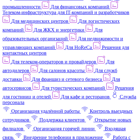
промышленности
Для финансовых компаний
Телеком-инфраструктура для IT-компаний и разработчиков
Для медицинских центров
Для логистических
компаний
Для ЖКХ и энергетики
Для
образовательных организаций
Для недвижимости и
управляющих компаний
Для HoReCa
Решения для
контактных центров
Для телеком-операторов и провайдеров
Для
автодилеров
Для салонов красоты
Для служб
доставки
Для франшиз и сетевого бизнеса
Для
автосервисов
Для туристических компаний
Решения
для гостиниц и отелей
Для кафе и ресторанов
Служба
персонала
Организация удалённой работы
Контроль выездных
сотрудников
Поддержка клиентов
Открытие новых
филиалов
Организация горячей линии
Входящая
связь
Внедрение телефонии в приложение
Работа с