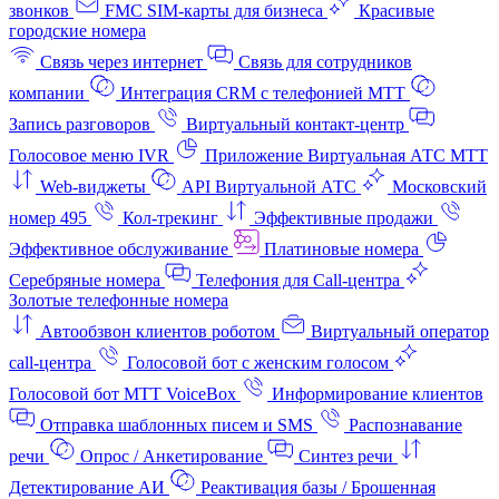
звонков
FMC SIM-карты для бизнеса
Красивые
городские номера
Связь через интернет
Связь для сотрудников
компании
Интеграция CRM с телефонией МТТ
Запись разговоров
Виртуальный контакт‑центр
Голосовое меню IVR
Приложение Виртуальная АТС МТТ
Web-виджеты
API Виртуальной АТС
Московский
номер 495
Кол-трекинг
Эффективные продажи
Эффективное обслуживание
Платиновые номера
Серебряные номера
Телефония для Call-центра
Золотые телефонные номера
Автообзвон клиентов роботом
Виртуальный оператор
call-центра
Голосовой бот с женским голосом
Голосовой бот МТТ VoiceBox
Информирование клиентов
Отправка шаблонных писем и SMS
Распознавание
речи
Опрос / Анкетирование
Синтез речи
Детектирование АИ
Реактивация базы / Брошенная