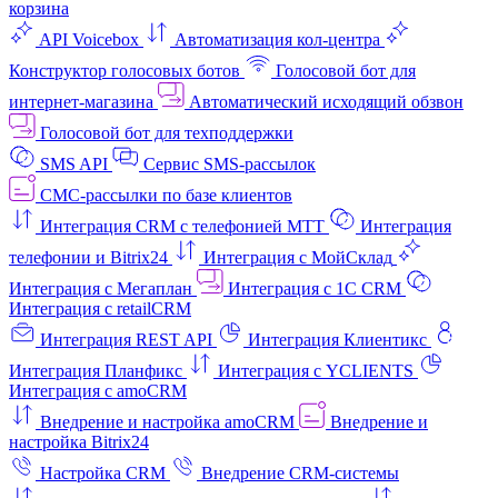
корзина
API Voicebox
Автоматизация кол‑центра
Конструктор голосовых ботов
Голосовой бот для
интернет‑магазина
Автоматический исходящий обзвон
Голосовой бот для техподдержки
SMS API
Сервис SMS-рассылок
СМС-рассылки по базе клиентов
Интеграция CRM с телефонией МТТ
Интеграция
телефонии и Bitrix24
Интеграция с МойСклад
Интеграция с Мегаплан
Интеграция с 1C CRM
Интеграция с retailCRM
Интеграция REST API
Интеграция Клиентикс
Интеграция Планфикс
Интеграция с YCLIENTS
Интеграция с amoCRM
Внедрение и настройка amoCRM
Внедрение и
настройка Bitrix24
Настройка CRM
Внедрение CRM-системы