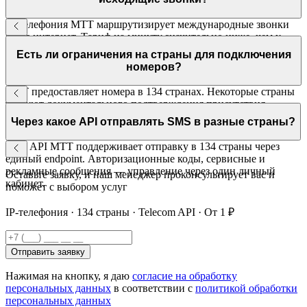
IP-телефония МТТ маршрутизирует международные звонки
через интернет. Тариф на минуту значительно ниже, чем у
традиционных операторов. Экономия — до 70% в
Есть ли ограничения на страны для подключения
зависимости от направления.
номеров?
МТТ предоставляет номера в 134 странах. Некоторые страны
требуют документального подтверждения присутствия
компании. Менеджер МТТ уточнит требования для нужной
Через какое API отправлять SMS в разные страны?
страны.
SMS API МТТ поддерживает отправку в 134 страны через
единый endpoint. Авторизационные коды, сервисные и
рекламные сообщения — управление через один личный
Оставьте заявку, и наш менеджер проконсультирует вас и
кабинет.
поможет с выбором услуг
IP-телефония · 134 страны · Telecom API · От 1 ₽
Отправить заявку
Нажимая на кнопку, я даю
согласие на обработку
персональных данных
в соответствии с
политикой обработки
персональных данных