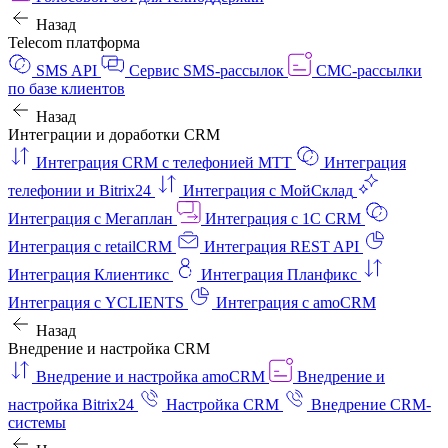
Назад
Telecom платформа
SMS API
Сервис SMS-рассылок
СМС-рассылки
по базе клиентов
Назад
Интеграции и доработки CRM
Интеграция CRM с телефонией МТТ
Интеграция
телефонии и Bitrix24
Интеграция с МойСклад
Интеграция с Мегаплан
Интеграция с 1C CRM
Интеграция с retailCRM
Интеграция REST API
Интеграция Клиентикс
Интеграция Планфикс
Интеграция с YCLIENTS
Интеграция с amoCRM
Назад
Внедрение и настройка CRM
Внедрение и настройка amoCRM
Внедрение и
настройка Bitrix24
Настройка CRM
Внедрение CRM-
системы