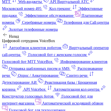
МТТ
Web-виджеты
API Виртуальной АТС
Московский номер 495
Кол-трекинг
Эффективные
продажи
Эффективное обслуживание
Платиновые
номера
Серебряные номера
Телефония для Call-центра
Золотые телефонные номера
Назад
Цифровой сотрудник VoiceBox
Автообзвон клиентов роботом
Виртуальный оператор
call-центра
Голосовой бот с женским голосом
Голосовой бот МТТ VoiceBox
Информирование клиентов
Отправка шаблонных писем и SMS
Распознавание
речи
Опрос / Анкетирование
Синтез речи
Детектирование АИ
Реактивация базы / Брошенная
корзина
API Voicebox
Автоматизация кол‑центра
Конструктор голосовых ботов
Голосовой бот для
интернет‑магазина
Автоматический исходящий обзвон
Голосовой бот для техподдержки