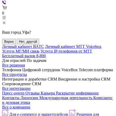
0
Ваш город
Уфа
?
Верно
Нет, другой
Личный кабинет ВАТС
Личный кабинет МТТ Voicebox
Услуги МГ/МН связь
Услуги IP-телефония от МТТ
Бесплатный вызов 8-800
Для отраслей
По задачам
Все решения
Телефония
Цифровой сотрудник VoiceBox
Telecom платформа
Все продукты
Интеграции и доработки CRM
Внедрение и настройка CRM
Сопровождение CRM
Все интеграции
Пресс-центр
Отзывы
Карьера
Раскрытие информации
Контакты
Лицензии
Международная деятельность
Комплаенс
и деловая этика
Все о компании
Для e-commerce и маркетплейсов
Решения для