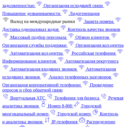
задолженностью
Организация исходящей связи
Повышение дозваниваемости
Лидогенерация
Выход на международные рынки
Защита номера
Доставка одноразовых кодов
Контроль качества звонков
Массовый подбор персонала
Обзвон клиентов
Организация службы поддержки
Организация кол-центра
Автоматизация кол-центра
Российская телефония
Информирование клиентов
Автоматизация рекрутинга
Автоматизация входящих звонков
Автоматизация
исходящих звонков
Анализ телефонных разговоров
Организация корпоративной телефонии
Проведение
опросов и сбор обратной связи
Виртуальная АТС
Телефония для бизнеса
Речевая
аналитика звонков
Номер 8-800
Городской
многоканальный номер
Городской номер
Контроль
и аналитика звонков
IP-телефония
Распределение