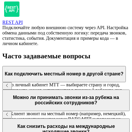
REST API
Подключайте любую внешнюю систему через API. Настройка
обмена данными под собственную логику: передача звонков,
статистика, события. Документация и примеры кода — в
личном кабинете.
Часто задаваемые вопросы
Как подключить местный номер в другой стране?
Через личный кабинет МТТ — выбираете страну и город,
оплачиваете, номер активируется в течение 1 рабочего дня.
Входящие на этот номер маршрутизируются на ваших
Можно ли принимать звонки из-за рубежа на
сотрудников в России.
российских сотрудников?
Да. Клиент звонит на местный номер (например, немецкий),
звонок маршрутизируется через ВАТС МТТ и попадает на
нужного сотрудника в России или любом другом офисе.
Как снизить расходы на международные
исходящие звонки?