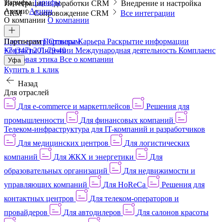
Тарифы
Тарифы
Интеграции и доработки CRM
Внедрение и настройка
Акции
Акции
CRM
Сопровождение CRM
Все интеграции
О компании
О компании
Пресс-центр
Партнерам
Партнерам
Отзывы
Карьера
Раскрытие информации
Контакты
+7 (347) 201-79-40
Лицензии
Международная деятельность
Комплаенс
и деловая этика
Все о компании
Уфа
Купить в 1 клик
Назад
Для отраслей
Для e-commerce и маркетплейсов
Решения для
промышленности
Для финансовых компаний
Телеком-инфраструктура для IT-компаний и разработчиков
Для медицинских центров
Для логистических
компаний
Для ЖКХ и энергетики
Для
образовательных организаций
Для недвижимости и
управляющих компаний
Для HoReCa
Решения для
контактных центров
Для телеком-операторов и
провайдеров
Для автодилеров
Для салонов красоты