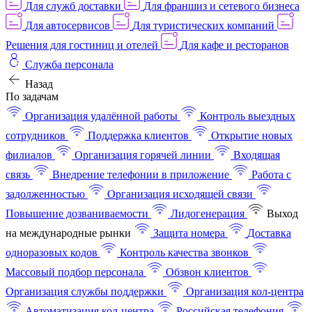
Для служб доставки
Для франшиз и сетевого бизнеса
Для автосервисов
Для туристических компаний
Решения для гостиниц и отелей
Для кафе и ресторанов
Служба персонала
Назад
По задачам
Организация удалённой работы
Контроль выездных
сотрудников
Поддержка клиентов
Открытие новых
филиалов
Организация горячей линии
Входящая
связь
Внедрение телефонии в приложение
Работа с
задолженностью
Организация исходящей связи
Повышение дозваниваемости
Лидогенерация
Выход
на международные рынки
Защита номера
Доставка
одноразовых кодов
Контроль качества звонков
Массовый подбор персонала
Обзвон клиентов
Организация службы поддержки
Организация кол-центра
Автоматизация кол-центра
Российская телефония