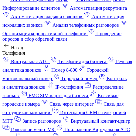
Информирование клиентов
Автоматизация рекрутинга
Автоматизация входящих звонков
Автоматизация
исходящих звонков
Анализ телефонных разговоров
Организация корпоративной телефонии
Проведение
опросов и сбор обратной связи
Назад
Телефония
Виртуальная АТС
Телефония для бизнеса
Речевая
аналитика звонков
Номер 8-800
Городской
многоканальный номер
Городской номер
Контроль
и аналитика звонков
IP-телефония
Распределение
звонков
FMC SIM-карты для бизнеса
Красивые
городские номера
Связь через интернет
Связь для
сотрудников компании
Интеграция CRM с телефонией
МТТ
Запись разговоров
Виртуальный контакт‑центр
Голосовое меню IVR
Приложение Виртуальная АТС