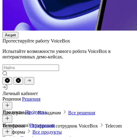
Акция
Протестируйте работу VoiceBox
Испытайте возможности умного робота VoiceBox в
интерактивных демо-кейсах.
Личный кабинет
Решения
Решения
Продукты
Продукты
Для отраслей
По задачам
Все решения
Интеграции
Интеграции
Телефония
Цифровой сотрудник VoiceBox
Telecom
платформа
Все продукты