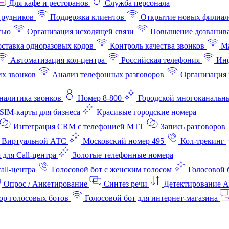
Для кафе и ресторанов
Служба персонала
трудников
Поддержка клиентов
Открытие новых филиал
тью
Организация исходящей связи
Повышение дозванив
ставка одноразовых кодов
Контроль качества звонков
Ма
Автоматизация кол-центра
Российская телефония
Инф
х звонков
Анализ телефонных разговоров
Организация 
аналитика звонков
Номер 8-800
Городской многоканальн
SIM-карты для бизнеса
Красивые городские номера
Интеграция CRM с телефонией МТТ
Запись разговоров
 Виртуальной АТС
Московский номер 495
Кол-трекинг
 для Call-центра
Золотые телефонные номера
all-центра
Голосовой бот с женским голосом
Голосовой 
Опрос / Анкетирование
Синтез речи
Детектирование 
ор голосовых ботов
Голосовой бот для интернет‑магазина