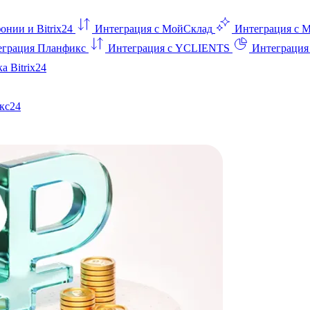
онии и Bitrix24
Интеграция с МойСклад
Интеграция с 
еграция Планфикс
Интеграция с YCLIENTS
Интеграци
а Bitrix24
кс24