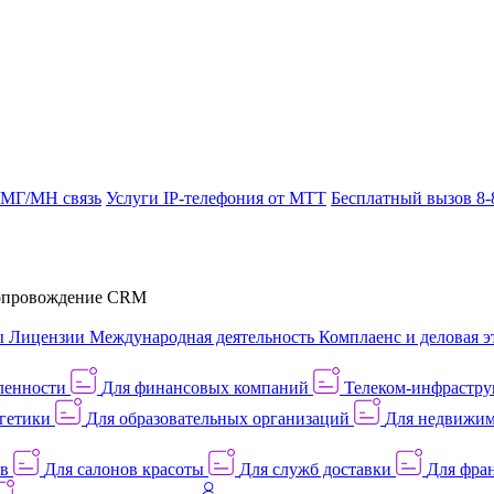
 МГ/МН связь
Услуги IP-телефония от МТТ
Бесплатный вызов 8-
провождение CRM
ы
Лицензии
Международная деятельность
Комплаенс и деловая э
ленности
Для финансовых компаний
Телеком-инфраструк
гетики
Для образовательных организаций
Для недвижим
ов
Для салонов красоты
Для служб доставки
Для фран