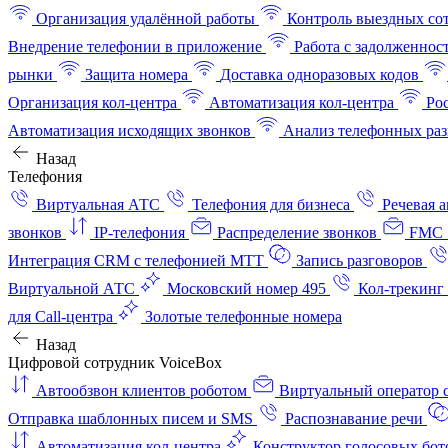
Организация удалённой работы
Контроль выездных со
Внедрение телефонии в приложение
Работа с задолженнос
рынки
Защита номера
Доставка одноразовых кодов
Организация кол-центра
Автоматизация кол-центра
Ро
Автоматизация исходящих звонков
Анализ телефонных раз
Назад
Телефония
Виртуальная АТС
Телефония для бизнеса
Речевая 
звонков
IP-телефония
Распределение звонков
FMC 
Интеграция CRM с телефонией МТТ
Запись разговоров
Виртуальной АТС
Московский номер 495
Кол-трекинг
для Call-центра
Золотые телефонные номера
Назад
Цифровой сотрудник VoiceBox
Автообзвон клиентов роботом
Виртуальный оператор c
Отправка шаблонных писем и SMS
Распознавание речи
Автоматизация кол‑центра
Конструктор голосовых бот