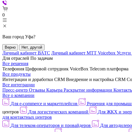
0
Ваш город
Уфа
?
Верно
Нет, другой
Личный кабинет ВАТС
Личный кабинет МТТ Voicebox
Услуги
Для отраслей
По задачам
Все решения
Телефония
Цифровой сотрудник VoiceBox
Telecom платформа
Все продукты
Интеграции и доработки CRM
Внедрение и настройка CRM
Со
Все интеграции
Пресс-центр
Отзывы
Карьера
Раскрытие информации
Контакт
Все о компании
Для e-commerce и маркетплейсов
Решения для промыш
центров
Для логистических компаний
Для ЖКХ и энер
для контактных центров
Для телеком-операторов и провайдеров
Для автодилер