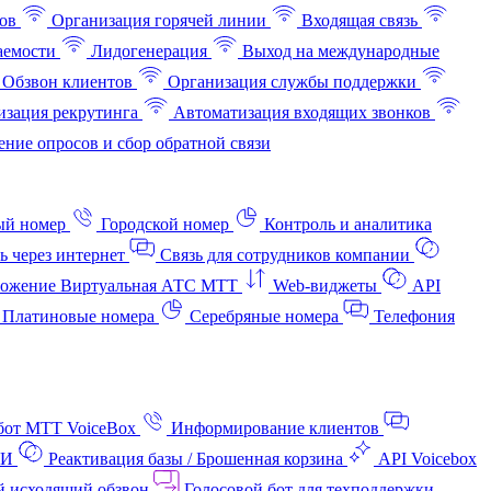
ов
Организация горячей линии
Входящая связь
аемости
Лидогенерация
Выход на международные
Обзвон клиентов
Организация службы поддержки
изация рекрутинга
Автоматизация входящих звонков
ние опросов и сбор обратной связи
ый номер
Городской номер
Контроль и аналитика
ь через интернет
Связь для сотрудников компании
ожение Виртуальная АТС МТТ
Web-виджеты
API
Платиновые номера
Серебряные номера
Телефония
бот МТТ VoiceBox
Информирование клиентов
АИ
Реактивация базы / Брошенная корзина
API Voicebox
й исходящий обзвон
Голосовой бот для техподдержки