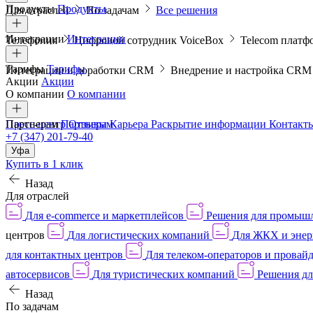
Продукты
Продукты
Для отраслей
По задачам
Все решения
Интеграции
Интеграции
Телефония
Цифровой сотрудник VoiceBox
Telecom платф
Тарифы
Тарифы
Интеграции и доработки CRM
Внедрение и настройка CR
Акции
Акции
О компании
О компании
Пресс-центр
Партнерам
Партнерам
Отзывы
Карьера
Раскрытие информации
Контакт
+7 (347) 201-79-40
Уфа
Купить в 1 клик
Назад
Для отраслей
Для e-commerce и маркетплейсов
Решения для промыш
центров
Для логистических компаний
Для ЖКХ и энер
для контактных центров
Для телеком-операторов и провай
автосервисов
Для туристических компаний
Решения дл
Назад
По задачам