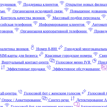
трудников
Поддержка клиентов
Открытие новых филиал
тью
Организация исходящей связи
Повышение дозванив
Контроль качества звонков
Массовый подбор персонала
ссийская телефония
Информирование клиентов
Автомат
говоров
Организация корпоративной телефонии
Проведе
аналитика звонков
Номер 8-800
Городской многоканальн
SIM-карты для бизнеса
Красивые городские номера
Связ
Виртуальный контакт‑центр
Голосовое меню IVR
Прил
Эффективные продажи
Эффективное обслуживание
all-центра
Голосовой бот с женским голосом
Голосовой 
Опрос / Анкетирование
Синтез речи
Детектирование 
ов
Голосовой бот для интернет‑магазина
Автоматически