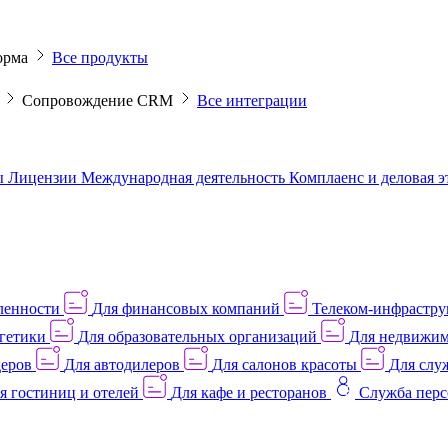
орма
Все продукты
M
Сопровождение CRM
Все интеграции
ы
Лицензии
Международная деятельность
Комплаенс и деловая 
ленности
Для финансовых компаний
Телеком-инфраструк
гетики
Для образовательных организаций
Для недвижим
деров
Для автодилеров
Для салонов красоты
Для слу
я гостиниц и отелей
Для кафе и ресторанов
Служба перс