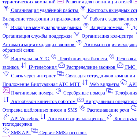
туристических компаний
Решения для гостиниц и отелей
Организация удалённой работы
Контроль выездных со
Внедрение телефонии в приложение
Работа с задолженнос
Выход на международные рынки
Защита номера
До
Организация службы поддержки
Организация кол-центра
Автоматизация входящих звонков
Автоматизация исходящи
обратной связи
Виртуальная АТС
Телефония для бизнеса
Речевая 
звонков
IP-телефония
Распределение звонков
FMC 
Связь через интернет
Связь для сотрудников компании
Приложение Виртуальная АТС МТТ
Web-виджеты
API
Платиновые номера
Серебряные номера
Телефония
Автообзвон клиентов роботом
Виртуальный оператор c
Отправка шаблонных писем и SMS
Распознавание речи
API Voicebox
Автоматизация кол‑центра
Конструкт
техподдержки
SMS API
Сервис SMS-рассылок