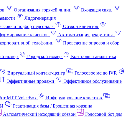
ов
Организация горячей линии
Входящая связь
аемости
Лидогенерация
ссовый подбор персонала
Обзвон клиентов
ормирование клиентов
Автоматизация рекрутинга
корпоративной телефонии
Проведение опросов и сбор
ый номер
Городской номер
Контроль и аналитика
Виртуальный контакт‑центр
Голосовое меню IVR
Эффективные продажи
Эффективное обслуживание
бот МТТ VoiceBox
Информирование клиентов
АИ
Реактивация базы / Брошенная корзина
Автоматический исходящий обзвон
Голосовой бот для