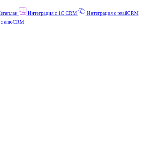
Мегаплан
Интеграция с 1C CRM
Интеграция с retailCRM
я с amoCRM