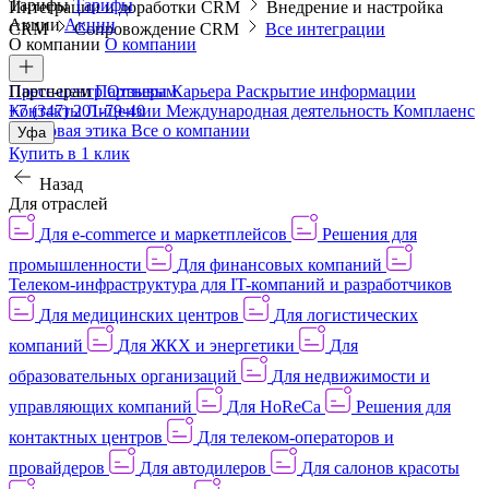
Тарифы
Тарифы
Интеграции и доработки CRM
Внедрение и настройка
Акции
Акции
CRM
Сопровождение CRM
Все интеграции
О компании
О компании
Пресс-центр
Партнерам
Партнерам
Отзывы
Карьера
Раскрытие информации
Контакты
+7 (347) 201-79-40
Лицензии
Международная деятельность
Комплаенс
и деловая этика
Все о компании
Уфа
Купить в 1 клик
Назад
Для отраслей
Для e-commerce и маркетплейсов
Решения для
промышленности
Для финансовых компаний
Телеком-инфраструктура для IT-компаний и разработчиков
Для медицинских центров
Для логистических
компаний
Для ЖКХ и энергетики
Для
образовательных организаций
Для недвижимости и
управляющих компаний
Для HoReCa
Решения для
контактных центров
Для телеком-операторов и
провайдеров
Для автодилеров
Для салонов красоты