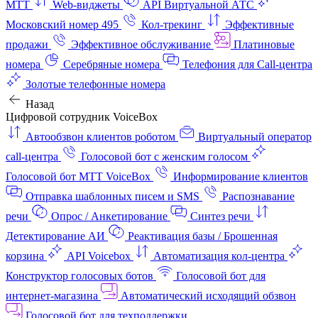
МТТ
Web-виджеты
API Виртуальной АТС
Московский номер 495
Кол-трекинг
Эффективные
продажи
Эффективное обслуживание
Платиновые
номера
Серебряные номера
Телефония для Call-центра
Золотые телефонные номера
Назад
Цифровой сотрудник VoiceBox
Автообзвон клиентов роботом
Виртуальный оператор
call-центра
Голосовой бот с женским голосом
Голосовой бот МТТ VoiceBox
Информирование клиентов
Отправка шаблонных писем и SMS
Распознавание
речи
Опрос / Анкетирование
Синтез речи
Детектирование АИ
Реактивация базы / Брошенная
корзина
API Voicebox
Автоматизация кол‑центра
Конструктор голосовых ботов
Голосовой бот для
интернет‑магазина
Автоматический исходящий обзвон
Голосовой бот для техподдержки