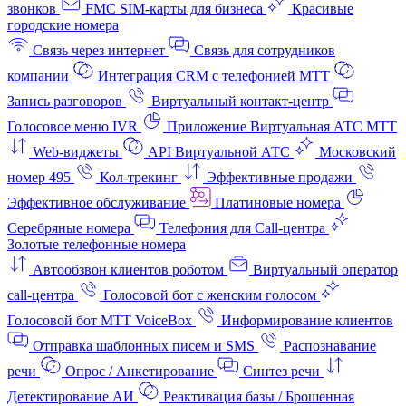
звонков
FMC SIM-карты для бизнеса
Красивые
городские номера
Связь через интернет
Связь для сотрудников
компании
Интеграция CRM с телефонией МТТ
Запись разговоров
Виртуальный контакт‑центр
Голосовое меню IVR
Приложение Виртуальная АТС МТТ
Web-виджеты
API Виртуальной АТС
Московский
номер 495
Кол-трекинг
Эффективные продажи
Эффективное обслуживание
Платиновые номера
Серебряные номера
Телефония для Call-центра
Золотые телефонные номера
Автообзвон клиентов роботом
Виртуальный оператор
call-центра
Голосовой бот с женским голосом
Голосовой бот МТТ VoiceBox
Информирование клиентов
Отправка шаблонных писем и SMS
Распознавание
речи
Опрос / Анкетирование
Синтез речи
Детектирование АИ
Реактивация базы / Брошенная