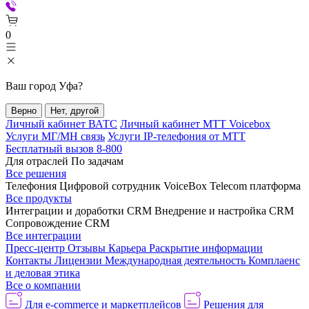
0
Ваш город
Уфа
?
Верно
Нет, другой
Личный кабинет ВАТС
Личный кабинет МТТ Voicebox
Услуги МГ/МН связь
Услуги IP-телефония от МТТ
Бесплатный вызов 8-800
Для отраслей
По задачам
Все решения
Телефония
Цифровой сотрудник VoiceBox
Telecom платформа
Все продукты
Интеграции и доработки CRM
Внедрение и настройка CRM
Сопровождение CRM
Все интеграции
Пресс-центр
Отзывы
Карьера
Раскрытие информации
Контакты
Лицензии
Международная деятельность
Комплаенс
и деловая этика
Все о компании
Для e-commerce и маркетплейсов
Решения для