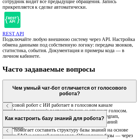
сотрудник видит все предыдущие обращения. Запись
прикрепляется к сделке автоматически.
REST API
Подключайте любую внешнюю систему через API. Настройка
обмена данными под собственную логику: передача звонков,
статистика, события. Документация и примеры кода — в
личном кабинете.
Часто задаваемые вопросы
Чем умный чат-бот отличается от голосового
робота?
Голосовой робот с ИИ работает в голосовом канале
(телефонные звонки): распознаёт речь и отвечает голосом.
Умный чат-бот — в текстовых каналах: сайт, Telegram,
Как настроить базу знаний для робота?
WhatsApp. Оба интегрируются с CRM и базой знаний
компании.
МТТ помогает составить структуру базы знаний на основе
ваших FAQ и записей разговоров. Обновление базы — через