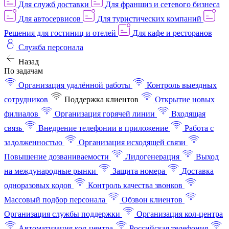
Для служб доставки
Для франшиз и сетевого бизнеса
Для автосервисов
Для туристических компаний
Решения для гостиниц и отелей
Для кафе и ресторанов
Служба персонала
Назад
По задачам
Организация удалённой работы
Контроль выездных
сотрудников
Поддержка клиентов
Открытие новых
филиалов
Организация горячей линии
Входящая
связь
Внедрение телефонии в приложение
Работа с
задолженностью
Организация исходящей связи
Повышение дозваниваемости
Лидогенерация
Выход
на международные рынки
Защита номера
Доставка
одноразовых кодов
Контроль качества звонков
Массовый подбор персонала
Обзвон клиентов
Организация службы поддержки
Организация кол-центра
Автоматизация кол-центра
Российская телефония