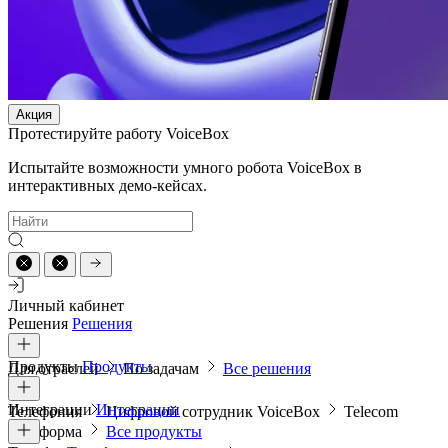
Акция
Протестируйте работу VoiceBox
Испытайте возможности умного робота VoiceBox в
интерактивных демо-кейсах.
Личный кабинет
Решения
Решения
Продукты
Продукты
Для отраслей
По задачам
Все решения
Интеграции
Интеграции
Телефония
Цифровой сотрудник VoiceBox
Telecom
платформа
Все продукты