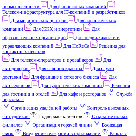
промышленности
Для финансовых компаний
Телеком-инфраструктура для IT-компаний и разработчиков
Для медицинских центров
Для логистических
компаний
Для ЖКХ и энергетики
Для
образовательных организаций
Для недвижимости и
управляющих компаний
Для HoReCa
Решения для
контактных центров
Для телеком-операторов и провайдеров
Для
автодилеров
Для салонов красоты
Для служб
доставки
Для франшиз и сетевого бизнеса
Для
автосервисов
Для туристических компаний
Решения
для гостиниц и отелей
Для кафе и ресторанов
Служба
персонала
Организация удалённой работы
Контроль выездных
сотрудников
Поддержка клиентов
Открытие новых
филиалов
Организация горячей линии
Входящая
связь
Внедрение телефонии в приложение
Работа с