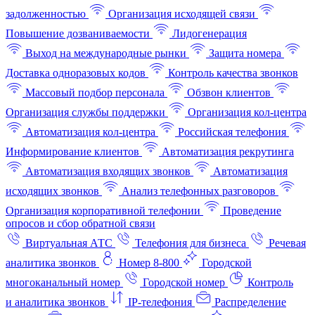
задолженностью
Организация исходящей связи
Повышение дозваниваемости
Лидогенерация
Выход на международные рынки
Защита номера
Доставка одноразовых кодов
Контроль качества звонков
Массовый подбор персонала
Обзвон клиентов
Организация службы поддержки
Организация кол-центра
Автоматизация кол-центра
Российская телефония
Информирование клиентов
Автоматизация рекрутинга
Автоматизация входящих звонков
Автоматизация
исходящих звонков
Анализ телефонных разговоров
Организация корпоративной телефонии
Проведение
опросов и сбор обратной связи
Виртуальная АТС
Телефония для бизнеса
Речевая
аналитика звонков
Номер 8-800
Городской
многоканальный номер
Городской номер
Контроль
и аналитика звонков
IP-телефония
Распределение