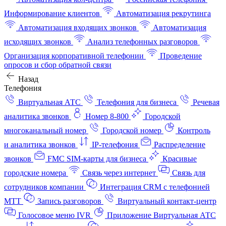
Информирование клиентов
Автоматизация рекрутинга
Автоматизация входящих звонков
Автоматизация
исходящих звонков
Анализ телефонных разговоров
Организация корпоративной телефонии
Проведение
опросов и сбор обратной связи
Назад
Телефония
Виртуальная АТС
Телефония для бизнеса
Речевая
аналитика звонков
Номер 8-800
Городской
многоканальный номер
Городской номер
Контроль
и аналитика звонков
IP-телефония
Распределение
звонков
FMC SIM-карты для бизнеса
Красивые
городские номера
Связь через интернет
Связь для
сотрудников компании
Интеграция CRM с телефонией
МТТ
Запись разговоров
Виртуальный контакт‑центр
Голосовое меню IVR
Приложение Виртуальная АТС