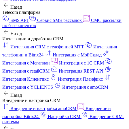
Назад
Telecom платформа
SMS API
Сервис SMS-рассылок
СМС-рассылки
по базе клиентов
Назад
Интеграции и доработки CRM
Интеграция CRM с телефонией МТТ
Интеграция
телефонии и Bitrix24
Интеграция с МойСклад
Интеграция с Мегаплан
Интеграция с 1C CRM
Интеграция с retailCRM
Интеграция REST API
Интеграция Клиентикс
Интеграция Планфикс
Интеграция с YCLIENTS
Интеграция с amoCRM
Назад
Внедрение и настройка CRM
Внедрение и настройка amoCRM
Внедрение и
настройка Bitrix24
Настройка CRM
Внедрение CRM-
системы