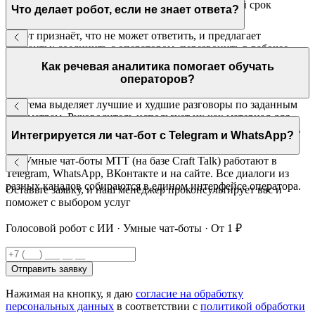
личный кабинет без программирования. Средний срок
Что делает робот, если не знает ответа?
запуска — 2–3 недели.
Робот признаёт, что не может ответить, и предлагает
варианты: соединить с оператором, перезвонить в рабочее
время или отправить запрос по email. Клиент не остаётся без
Как речевая аналитика помогает обучать
ответа.
операторов?
Система выделяет лучшие и худшие разговоры по заданным
параметрам. Руководитель использует их как материал для
обучения. Функция суфлирования позволяет корректировать
Интегрируется ли чат-бот с Telegram и WhatsApp?
оператора прямо во время звонка.
Да. Умные чат-боты МТТ (на базе Craft Talk) работают в
Telegram, WhatsApp, ВКонтакте и на сайте. Все диалоги из
разных каналов собираются в едином интерфейсе оператора.
Оставьте заявку, и наш менеджер проконсультирует вас и
поможет с выбором услуг
Голосовой робот с ИИ · Умные чат-боты · От 1 ₽
Отправить заявку
Нажимая на кнопку, я даю
согласие на обработку
персональных данных
в соответствии с
политикой обработки