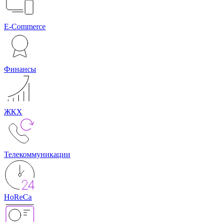
E-Commerce
Финансы
ЖКХ
Телекоммуникации
HoReCa