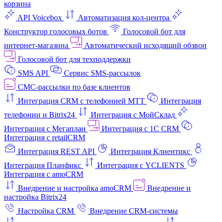
корзина
API Voicebox
Автоматизация кол‑центра
Конструктор голосовых ботов
Голосовой бот для
интернет‑магазина
Автоматический исходящий обзвон
Голосовой бот для техподдержки
SMS API
Сервис SMS-рассылок
СМС-рассылки по базе клиентов
Интеграция CRM с телефонией МТТ
Интеграция
телефонии и Bitrix24
Интеграция с МойСклад
Интеграция с Мегаплан
Интеграция с 1C CRM
Интеграция с retailCRM
Интеграция REST API
Интеграция Клиентикс
Интеграция Планфикс
Интеграция с YCLIENTS
Интеграция с amoCRM
Внедрение и настройка amoCRM
Внедрение и
настройка Bitrix24
Настройка CRM
Внедрение CRM-системы