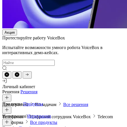
Акция
Протестируйте работу VoiceBox
Испытайте возможности умного робота VoiceBox в
интерактивных демо-кейсах.
Личный кабинет
Решения
Решения
Продукты
Продукты
Для отраслей
По задачам
Все решения
Интеграции
Интеграции
Телефония
Цифровой сотрудник VoiceBox
Telecom
платформа
Все продукты