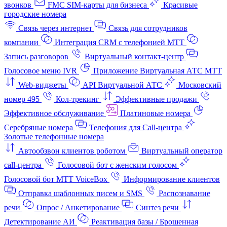
звонков
FMC SIM-карты для бизнеса
Красивые
городские номера
Связь через интернет
Связь для сотрудников
компании
Интеграция CRM с телефонией МТТ
Запись разговоров
Виртуальный контакт‑центр
Голосовое меню IVR
Приложение Виртуальная АТС МТТ
Web-виджеты
API Виртуальной АТС
Московский
номер 495
Кол-трекинг
Эффективные продажи
Эффективное обслуживание
Платиновые номера
Серебряные номера
Телефония для Call-центра
Золотые телефонные номера
Автообзвон клиентов роботом
Виртуальный оператор
call-центра
Голосовой бот с женским голосом
Голосовой бот МТТ VoiceBox
Информирование клиентов
Отправка шаблонных писем и SMS
Распознавание
речи
Опрос / Анкетирование
Синтез речи
Детектирование АИ
Реактивация базы / Брошенная