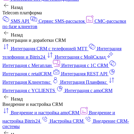
Назад
Telecom платформа
SMS API
Сервис SMS-рассылок
СМС-рассылки
по базе клиентов
Назад
Интеграции и доработки CRM
Интеграция CRM с телефонией МТТ
Интеграция
телефонии и Bitrix24
Интеграция с МойСклад
Интеграция с Мегаплан
Интеграция с 1C CRM
Интеграция с retailCRM
Интеграция REST API
Интеграция Клиентикс
Интеграция Планфикс
Интеграция с YCLIENTS
Интеграция с amoCRM
Назад
Внедрение и настройка CRM
Внедрение и настройка amoCRM
Внедрение и
настройка Bitrix24
Настройка CRM
Внедрение CRM-
системы