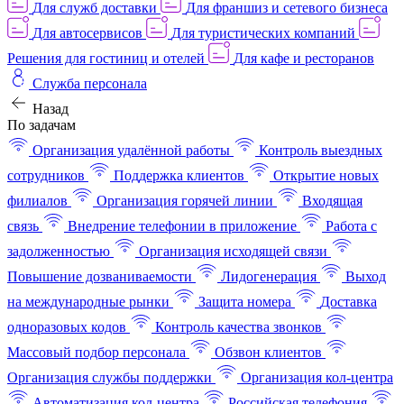
Для служб доставки
Для франшиз и сетевого бизнеса
Для автосервисов
Для туристических компаний
Решения для гостиниц и отелей
Для кафе и ресторанов
Служба персонала
Назад
По задачам
Организация удалённой работы
Контроль выездных
сотрудников
Поддержка клиентов
Открытие новых
филиалов
Организация горячей линии
Входящая
связь
Внедрение телефонии в приложение
Работа с
задолженностью
Организация исходящей связи
Повышение дозваниваемости
Лидогенерация
Выход
на международные рынки
Защита номера
Доставка
одноразовых кодов
Контроль качества звонков
Массовый подбор персонала
Обзвон клиентов
Организация службы поддержки
Организация кол-центра
Автоматизация кол-центра
Российская телефония