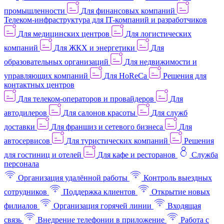
промышленности
Для финансовых компаний
Телеком-инфраструктура для IT-компаний и разработчиков
Для медицинских центров
Для логистических
компаний
Для ЖКХ и энергетики
Для
образовательных организаций
Для недвижимости и
управляющих компаний
Для HoReCa
Решения для
контактных центров
Для телеком-операторов и провайдеров
Для
автодилеров
Для салонов красоты
Для служб
доставки
Для франшиз и сетевого бизнеса
Для
автосервисов
Для туристических компаний
Решения
для гостиниц и отелей
Для кафе и ресторанов
Служба
персонала
Организация удалённой работы
Контроль выездных
сотрудников
Поддержка клиентов
Открытие новых
филиалов
Организация горячей линии
Входящая
связь
Внедрение телефонии в приложение
Работа с