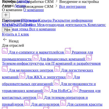
Тарифы
Тарифы
Интеграции и доработки CRM
Внедрение и настройка
Акции
Акции
CRM
Сопровождение CRM
Все интеграции
О компании
О компании
Пресс-центр
Партнерам
Партнерам
Отзывы
Карьера
Раскрытие информации
Контакты
+7 (347) 201-79-40
Лицензии
Международная деятельность
Комплаенс
и деловая этика
Все о компании
Уфа
Купить в 1 клик
Назад
Для отраслей
Для e-commerce и маркетплейсов
Решения для
промышленности
Для финансовых компаний
Телеком-инфраструктура для IT-компаний и разработчиков
Для медицинских центров
Для логистических
компаний
Для ЖКХ и энергетики
Для
образовательных организаций
Для недвижимости и
управляющих компаний
Для HoReCa
Решения для
контактных центров
Для телеком-операторов и
провайдеров
Для автодилеров
Для салонов красоты