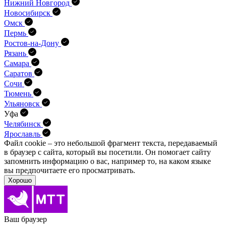
Нижний Новгород
Новосибирск
Омск
Пермь
Ростов-на-Дону
Рязань
Самара
Саратов
Сочи
Тюмень
Ульяновск
Уфа
Челябинск
Ярославль
Файл cookie – это небольшой фрагмент текста, передава­емый
в браузер с сайта, который вы посетили. Он помо­гает сайту
запомнить информацию о вас, например то, на каком языке
вы предпочитаете его просматривать.
Хорошо
Ваш браузер