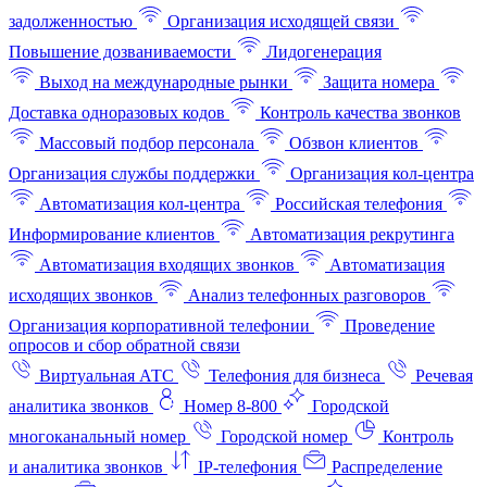
задолженностью
Организация исходящей связи
Повышение дозваниваемости
Лидогенерация
Выход на международные рынки
Защита номера
Доставка одноразовых кодов
Контроль качества звонков
Массовый подбор персонала
Обзвон клиентов
Организация службы поддержки
Организация кол-центра
Автоматизация кол-центра
Российская телефония
Информирование клиентов
Автоматизация рекрутинга
Автоматизация входящих звонков
Автоматизация
исходящих звонков
Анализ телефонных разговоров
Организация корпоративной телефонии
Проведение
опросов и сбор обратной связи
Виртуальная АТС
Телефония для бизнеса
Речевая
аналитика звонков
Номер 8-800
Городской
многоканальный номер
Городской номер
Контроль
и аналитика звонков
IP-телефония
Распределение