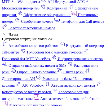
МТТ
Web-виджеты
API Виртуальной АТС
Московский номер 495
Кол-трекинг
Эффективные
продажи
Эффективное обслуживание
Платиновые
номера
Серебряные номера
Телефония для Call-центра
Золотые телефонные номера
Назад
Цифровой сотрудник VoiceBox
Автообзвон клиентов роботом
Виртуальный оператор
call-центра
Голосовой бот с женским голосом
Голосовой бот МТТ VoiceBox
Информирование клиентов
Отправка шаблонных писем и SMS
Распознавание
речи
Опрос / Анкетирование
Синтез речи
Детектирование АИ
Реактивация базы / Брошенная
корзина
API Voicebox
Автоматизация кол‑центра
Конструктор голосовых ботов
Голосовой бот для
интернет‑магазина
Автоматический исходящий обзвон
Голосовой бот для техподдержки