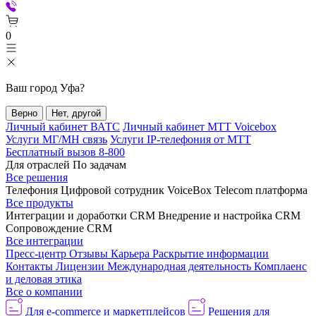
0
Ваш город
Уфа
?
Верно
Нет, другой
Личный кабинет ВАТС
Личный кабинет МТТ Voicebox
Услуги МГ/МН связь
Услуги IP-телефония от МТТ
Бесплатный вызов 8-800
Для отраслей
По задачам
Все решения
Телефония
Цифровой сотрудник VoiceBox
Telecom платформа
Все продукты
Интеграции и доработки CRM
Внедрение и настройка CRM
Сопровождение CRM
Все интеграции
Пресс-центр
Отзывы
Карьера
Раскрытие информации
Контакты
Лицензии
Международная деятельность
Комплаенс
и деловая этика
Все о компании
Для e-commerce и маркетплейсов
Решения для