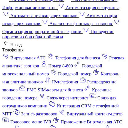
Информирование клиентов
Автоматизация рекрутинга
Автоматизация входящих звонков
Автоматизация
исходящих звонков
Анализ телефонных разговоров
Организация корпоративной телефонии
Проведение
опросов и сбор обратной связи
Назад
Телефония
Виртуальная АТС
Телефония для бизнеса
Речевая
аналитика звонков
Номер 8-800
Городской
многоканальный номер
Городской номер
Контроль
и аналитика звонков
IP-телефония
Распределение
звонков
FMC SIM-карты для бизнеса
Красивые
городские номера
Связь через интернет
Связь для
сотрудников компании
Интеграция CRM с телефонией
МТТ
Запись разговоров
Виртуальный контакт‑центр
Голосовое меню IVR
Приложение Виртуальная АТС