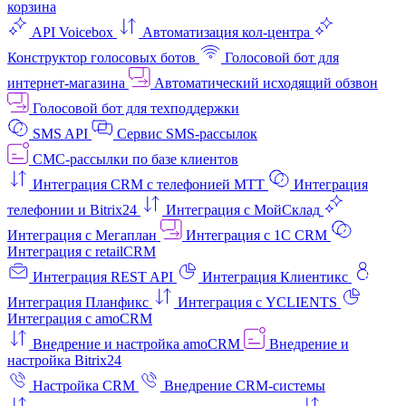
корзина
API Voicebox
Автоматизация кол‑центра
Конструктор голосовых ботов
Голосовой бот для
интернет‑магазина
Автоматический исходящий обзвон
Голосовой бот для техподдержки
SMS API
Сервис SMS-рассылок
СМС-рассылки по базе клиентов
Интеграция CRM с телефонией МТТ
Интеграция
телефонии и Bitrix24
Интеграция с МойСклад
Интеграция с Мегаплан
Интеграция с 1C CRM
Интеграция с retailCRM
Интеграция REST API
Интеграция Клиентикс
Интеграция Планфикс
Интеграция с YCLIENTS
Интеграция с amoCRM
Внедрение и настройка amoCRM
Внедрение и
настройка Bitrix24
Настройка CRM
Внедрение CRM-системы