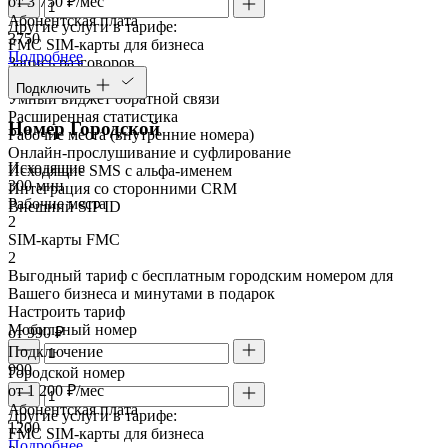
от 3 750 ₽/мес
Абонентская плата
Другие услуги в тарифе:
3750
FMC SIM-карты для бизнеса
Подробнее
Запись разговоров
Речевая аналитика
Подключить
Умный виджет обратной связи
Расширенная статистика
Номер Городской
Рабочие места (внутренние номера)
Онлайн-прослушивание и суфлирование
Исходящие
Исходящие SMS с альфа-именем
300 мин
Интеграция со сторонними CRM
Рабочие места
Внешний SIP ID
2
SIM-карты FMC
2
Выгодный тариф с бесплатным городским номером для
Вашего бизнеса и минутами в подарок
Настроить тариф
Мобильный номер
от 990 ₽
Подключение
990
Городской номер
от 1 200 ₽/мес
Абонентская плата
Другие услуги в тарифе:
1200
FMC SIM-карты для бизнеса
Подробнее