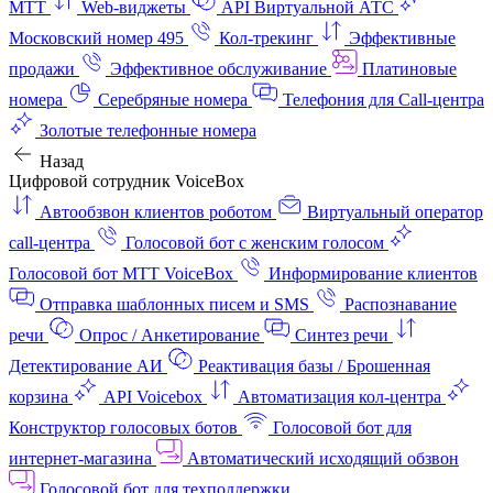
МТТ
Web-виджеты
API Виртуальной АТС
Московский номер 495
Кол-трекинг
Эффективные
продажи
Эффективное обслуживание
Платиновые
номера
Серебряные номера
Телефония для Call-центра
Золотые телефонные номера
Назад
Цифровой сотрудник VoiceBox
Автообзвон клиентов роботом
Виртуальный оператор
call-центра
Голосовой бот с женским голосом
Голосовой бот МТТ VoiceBox
Информирование клиентов
Отправка шаблонных писем и SMS
Распознавание
речи
Опрос / Анкетирование
Синтез речи
Детектирование АИ
Реактивация базы / Брошенная
корзина
API Voicebox
Автоматизация кол‑центра
Конструктор голосовых ботов
Голосовой бот для
интернет‑магазина
Автоматический исходящий обзвон
Голосовой бот для техподдержки