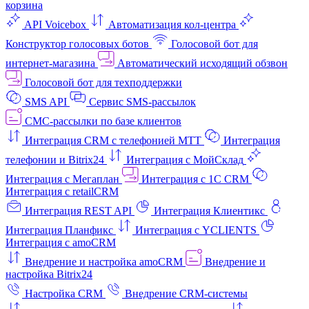
корзина
API Voicebox
Автоматизация кол‑центра
Конструктор голосовых ботов
Голосовой бот для
интернет‑магазина
Автоматический исходящий обзвон
Голосовой бот для техподдержки
SMS API
Сервис SMS-рассылок
СМС-рассылки по базе клиентов
Интеграция CRM с телефонией МТТ
Интеграция
телефонии и Bitrix24
Интеграция с МойСклад
Интеграция с Мегаплан
Интеграция с 1C CRM
Интеграция с retailCRM
Интеграция REST API
Интеграция Клиентикс
Интеграция Планфикс
Интеграция с YCLIENTS
Интеграция с amoCRM
Внедрение и настройка amoCRM
Внедрение и
настройка Bitrix24
Настройка CRM
Внедрение CRM-системы