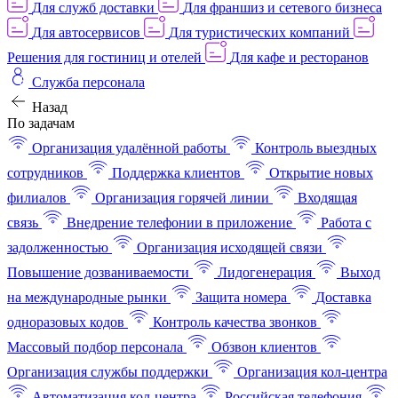
Для служб доставки
Для франшиз и сетевого бизнеса
Для автосервисов
Для туристических компаний
Решения для гостиниц и отелей
Для кафе и ресторанов
Служба персонала
Назад
По задачам
Организация удалённой работы
Контроль выездных
сотрудников
Поддержка клиентов
Открытие новых
филиалов
Организация горячей линии
Входящая
связь
Внедрение телефонии в приложение
Работа с
задолженностью
Организация исходящей связи
Повышение дозваниваемости
Лидогенерация
Выход
на международные рынки
Защита номера
Доставка
одноразовых кодов
Контроль качества звонков
Массовый подбор персонала
Обзвон клиентов
Организация службы поддержки
Организация кол-центра
Автоматизация кол-центра
Российская телефония