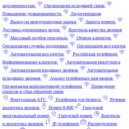
задолженностью
Организация исходящей связи
Повышение дозваниваемости
Лидогенерация
Выход на международные рынки
Защита номера
Доставка одноразовых кодов
Контроль качества звонков
Массовый подбор персонала
Обзвон клиентов
Организация службы поддержки
Организация кол-центра
Автоматизация кол-центра
Российская телефония
Информирование клиентов
Автоматизация рекрутинга
Автоматизация входящих звонков
Автоматизация
исходящих звонков
Анализ телефонных разговоров
Организация корпоративной телефонии
Проведение
опросов и сбор обратной связи
Виртуальная АТС
Телефония для бизнеса
Речевая
аналитика звонков
Номер 8-800
Городской
многоканальный номер
Городской номер
Контроль
и аналитика звонков
IP-телефония
Распределение