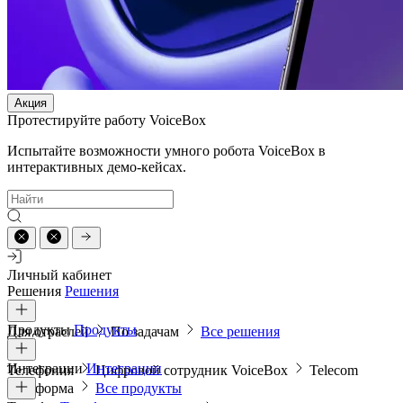
Акция
Протестируйте работу VoiceBox
Испытайте возможности умного робота VoiceBox в
интерактивных демо-кейсах.
Личный кабинет
Решения
Решения
Продукты
Продукты
Для отраслей
По задачам
Все решения
Интеграции
Интеграции
Телефония
Цифровой сотрудник VoiceBox
Telecom
платформа
Все продукты