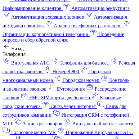
Информирование клиентов
Автоматизация рекрутинга
Автоматизация входящих звонков
Автоматизация
исходящих звонков
Анализ телефонных разговоров
Организация корпоративной телефонии
Проведение
опросов и сбор обратной связи
Назад
Телефония
Виртуальная АТС
Телефония для бизнеса
Речевая
аналитика звонков
Номер 8-800
Городской
многоканальный номер
Городской номер
Контроль
и аналитика звонков
IP-телефония
Распределение
звонков
FMC SIM-карты для бизнеса
Красивые
городские номера
Связь через интернет
Связь для
сотрудников компании
Интеграция CRM с телефонией
МТТ
Запись разговоров
Виртуальный контакт‑центр
Голосовое меню IVR
Приложение Виртуальная АТС