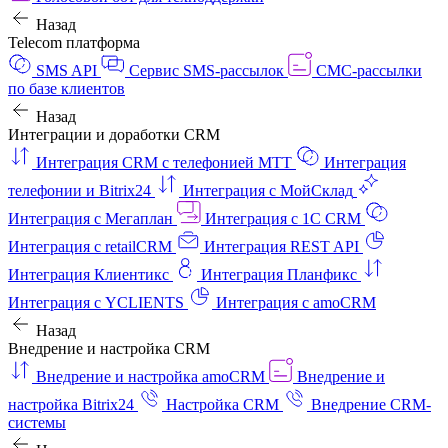
Назад
Telecom платформа
SMS API
Сервис SMS-рассылок
СМС-рассылки
по базе клиентов
Назад
Интеграции и доработки CRM
Интеграция CRM с телефонией МТТ
Интеграция
телефонии и Bitrix24
Интеграция с МойСклад
Интеграция с Мегаплан
Интеграция с 1C CRM
Интеграция с retailCRM
Интеграция REST API
Интеграция Клиентикс
Интеграция Планфикс
Интеграция с YCLIENTS
Интеграция с amoCRM
Назад
Внедрение и настройка CRM
Внедрение и настройка amoCRM
Внедрение и
настройка Bitrix24
Настройка CRM
Внедрение CRM-
системы