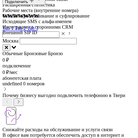
Подключить
Расширенная статистика
Рабочие места (внутренние номера)
wwwwwww
Онлайн-прослушивание и суфлирование
Исходящие SMS с альфа-именем
Интеграция со сторонними CRM
Tab 1
Tab 2
Tab 3
Внешний SIP ID
Москва
Обычные
Бронзовые
Бронзо
0 ₽
подключение
0 ₽/мес
абонентская плата
undefined
0 номеров
Почему бизнесу выгодно подключить телефонию в Твери
Снижайте расходы на обслуживание и услуги связи
В офисе вам потребуется обеспечить доступ в интернет и