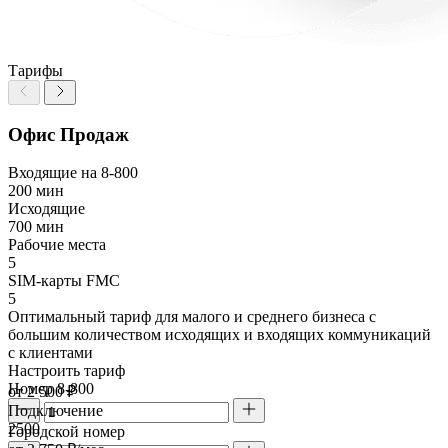
Тарифы
Офис Продаж
Входящие на 8-800
200 мин
Исходящие
700 мин
Рабочие места
5
SIM-карты FMC
5
Оптимальный тариф для малого и среднего бизнеса с
большим количеством исходящих и входящих коммуникаций
с клиентами
Настроить тариф
Номер 8-800
от 2 500 ₽
Подключение
2500
Городской номер