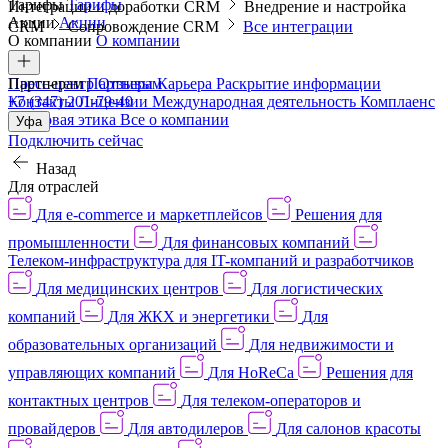
Тарифы
Тарифы
Интеграции и доработки CRM
Внедрение и настройка
Акции
Акции
CRM
Сопровождение CRM
Все интеграции
О компании
О компании
Пресс-центр
Партнерам
Партнерам
Отзывы
Карьера
Раскрытие информации
Контакты
+7 (347) 201-79-40
Лицензии
Международная деятельность
Комплаенс
и деловая этика
Все о компании
Уфа
Подключить сейчас
Назад
Для отраслей
Для e-commerce и маркетплейсов
Решения для
промышленности
Для финансовых компаний
Телеком-инфраструктура для IT-компаний и разработчиков
Для медицинских центров
Для логистических
компаний
Для ЖКХ и энергетики
Для
образовательных организаций
Для недвижимости и
управляющих компаний
Для HoReCa
Решения для
контактных центров
Для телеком-операторов и
провайдеров
Для автодилеров
Для салонов красоты