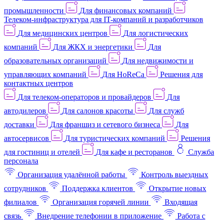
промышленности
Для финансовых компаний
Телеком-инфраструктура для IT-компаний и разработчиков
Для медицинских центров
Для логистических
компаний
Для ЖКХ и энергетики
Для
образовательных организаций
Для недвижимости и
управляющих компаний
Для HoReCa
Решения для
контактных центров
Для телеком-операторов и провайдеров
Для
автодилеров
Для салонов красоты
Для служб
доставки
Для франшиз и сетевого бизнеса
Для
автосервисов
Для туристических компаний
Решения
для гостиниц и отелей
Для кафе и ресторанов
Служба
персонала
Организация удалённой работы
Контроль выездных
сотрудников
Поддержка клиентов
Открытие новых
филиалов
Организация горячей линии
Входящая
связь
Внедрение телефонии в приложение
Работа с