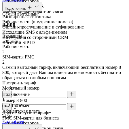
Запись разговоров
Голосовое меню IVR
Подключить
Умный виджет обратной связи
Самый выгодный
Расширенная статистика
Рабочие места (внутренние номера)
8-800
Онлайн-прослушивание и суфлирование
Исходящие SMS с альфа-именем
Входящие
Интеграция со сторонними CRM
300 мин
Внешний SIP ID
Рабочие места
2
SIM-карты FMC
2
Самый выгодный тариф, включающий бесплатный номер 8-
800, который даст Вашим клиентам возможность бесплатно
обращаться по любым вопросам
Настроить тариф
Мобильный номер
от 1 ₽
Подключение
1
Номер 8-800
от 2 150 ₽/мес
Абонентская плата
Другие услуги в тарифе:
2150
FMC SIM-карты для бизнеса
Подробнее
Запись разговоров
Умный виджет обратной связи