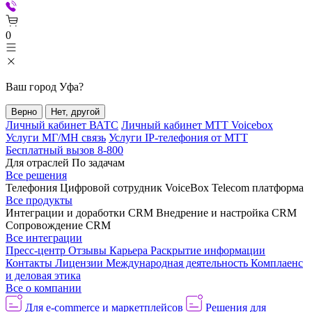
0
Ваш город
Уфа
?
Верно
Нет, другой
Личный кабинет ВАТС
Личный кабинет МТТ Voicebox
Услуги МГ/МН связь
Услуги IP-телефония от МТТ
Бесплатный вызов 8-800
Для отраслей
По задачам
Все решения
Телефония
Цифровой сотрудник VoiceBox
Telecom платформа
Все продукты
Интеграции и доработки CRM
Внедрение и настройка CRM
Сопровождение CRM
Все интеграции
Пресс-центр
Отзывы
Карьера
Раскрытие информации
Контакты
Лицензии
Международная деятельность
Комплаенс
и деловая этика
Все о компании
Для e-commerce и маркетплейсов
Решения для